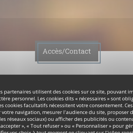
Accès/Contact
z nous contacter ?
ormulaire ci-dessous !
s partenaires utilisent des cookies sur ce site, pouvant i
ère personnel. Les cookies dits « nécessaires » sont oblig
s cookies facultatifs nécessitent votre consentement. Ces
r votre navigation, mesurer l'audience du site, proposer d
c les réseaux sociaux) ou afficher des publicités ou conte
accepter », « Tout refuser » ou « Personnaliser » pour gé
ier vos choix à tout moment en cliquant sur l'icône repr