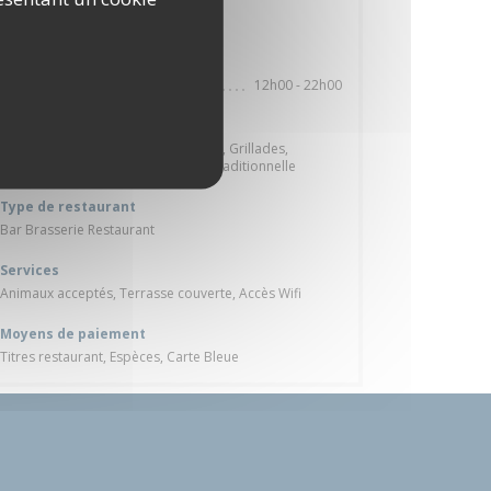
Oui
Horaires
12h00 - 22h00
Lun
-
Dim
Cuisine
Grillades de viandes et de poissons, Grillades,
Poissons et fruits de mer, Cuisine Traditionnelle
Type de restaurant
Bar Brasserie Restaurant
Services
Animaux acceptés, Terrasse couverte, Accès Wifi
Moyens de paiement
Titres restaurant, Espèces, Carte Bleue