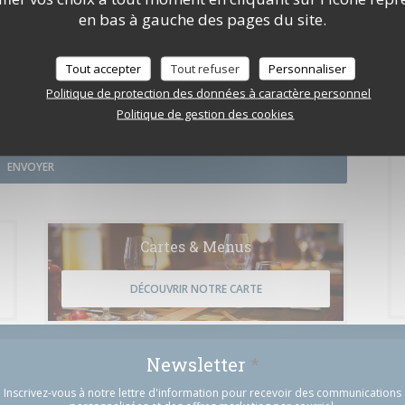
en bas à gauche des pages du site.
Tout accepter
Tout refuser
Personnaliser
Politique de protection des données à caractère personnel
e le consommateur peut user de son droit à s'inscrire sur la liste d'opposition au
Politique de gestion des cookies
rmations sur le traitement de vos données, consultez notre
politique de
Cartes & Menus
DÉCOUVRIR NOTRE CARTE
Newsletter
*
Inscrivez-vous à notre lettre d'information pour recevoir des communications