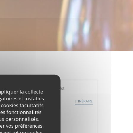
Infos pratiques
mpliquer la collecte
atoires et installés
20 Boulevard Sainte Beuve
ITINÉRAIRE
((ouvre une nouvelle fenêtre))
62200 Boulogne-sur-Mer
 cookies facultatifs
es fonctionnalités
Bus
nus personnalisés.
Arrêt : Nausica
rer vos préférences.
ésentant un cookie
Parking