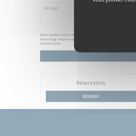
Selon l'article L.223-2 du code de la consommation, il est rappelé qu
démarchage téléphonique Bloctel :
bloctel.gouv.fr
. Pour plus d'info
confidentialité
.
Réservation
RÉSERVER