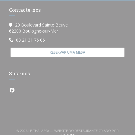
Contacte-nos
20 Boulevard Sainte Beuve
((abre numa nova janela))
62200 Boulogne-sur-Mer
03 21 31 76 06
RESERVAR UMA MESA
Siga-nos
Facebook ((abre numa nova janela))
© 2026 LE THALASSA — WEBSITE DO RESTAURANTE CRIADO POR
((ABRE NUMA NOVA JANELA))