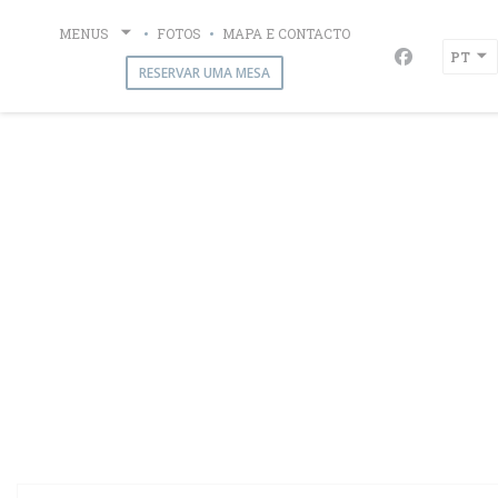
Painel de Gerenciamento de Cookies
MENUS
FOTOS
MAPA E CONTACTO
Le Thalassa
PT
Facebook (
RESERVAR UMA MESA