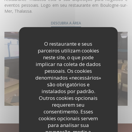
eventos pessoais. Logo em seu restaurante em Boulogne-sur-
Mer, Thalassa.
DESCUBRA A ÁREA
O restaurante e seus
parceiros utilizam cookies
neste site, o que pode
implicar na coleta de dados
pessoais. Os cookies
denominados «necessários»
são obrigatórios e
instalados por padrão.
Outros cookies opcionais
requerem seu
consentimento. Esses
cookies opcionais servem
para analisar sua
navegação, medir a