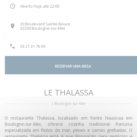
Aberto hoje até 22:00
20 Boulevard Sainte Beuve
((abre numa nova janela))
62200 Boulogne-sur-Mer
03 21 31 76 06
RESERVAR UMA MESA
LE THALASSA
|
Boulogne-sur-Mer
O restaurante Thalassa, localizado em frente Nausicaa em
Boulogne-sur-Mer, oferece cozinha tradicional francesa
especializada em frutos do mar, peixes e carnes grelhadas. O
restaurante Thalassa está à sua disposição para negócios e