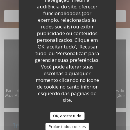
Descubra o nosso menu
audiência do site, oferecer
funcionalidades (por
DESCUBRA O NOSSO MENU
exemplo, relacionadas às
redes sociais) ou exibir
publicidade ou conteúdos
personalizados. Clique em
'OK, aceitar tudo', 'Recusar
tudo' ou 'Personalizar' para
gerenciar suas preferências.
Você pode alterar suas
escolhas a qualquer
momento clicando no ícone
de cookie no canto inferior
Para exibir o mapa interativo do Waze, você deve aceitar os cookies do
esquerdo das páginas do
Waze Map (Google). Esses cookies podem coletar dados de navegação e
site.
localização.
Autorizar
OK, aceitar tudo
Informações gerais
Proíbe todos cookies