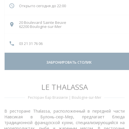
Открыто сегодня до 22:00
20 Boulevard Sainte Beuve
((открывается в новом окне))
62200 Boulogne-sur-Mer
03 21 31 76 06
ЗАБРОНИРОВАТЬ СТОЛИК
LE THALASSA
Ресторан бар Brasserie
|
Boulogne-sur-Mer
В ресторане Thalassa, расположенный в передней части
Навсикая в Булонь-сюр-Мер, предлагает блюда
традиционной французской кухни, специализирующийся на
морепродуктах, рыбе и жареным мясом. В ресторане