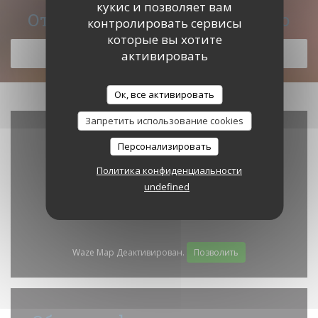
кукис и позволяет вам
Откройте для себя наше меню
контролировать сервисы
которые вы хотите
ОТКРОЙТЕ ДЛЯ СЕБЯ НАШЕ МЕНЮ
активировать
Ок, все активировать
Запретить использование cookies
Персонализировать
Политика конфиденциальности
undefined
Waze Map Деактивирован.
Позволить